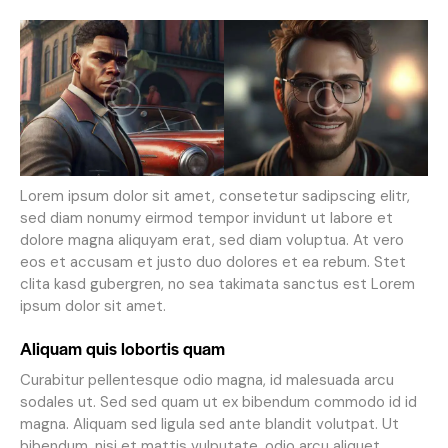
Lorem ipsum dolor sit amet, consetetur sadipscing elitr,
sed diam nonumy eirmod tempor invidunt ut labore et
dolore magna aliquyam erat, sed diam voluptua. At vero
eos et accusam et justo duo dolores et ea rebum. Stet
clita kasd gubergren, no sea takimata sanctus est Lorem
ipsum dolor sit amet.
Aliquam quis lobortis quam
Curabitur pellentesque odio magna, id malesuada arcu
sodales ut. Sed sed quam ut ex bibendum commodo id id
magna. Aliquam sed ligula sed ante blandit volutpat. Ut
bibendum, nisi et mattis vulputate, odio arcu aliquet